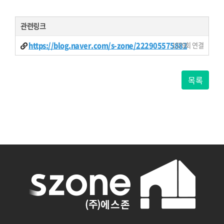
관련링크
https://blog.naver.com/s-zone/222905575882
1579회 연결
목록
if (!isset($begin_time)) $begin_time = '';