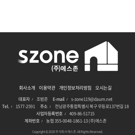
if (!isset($begin_time)) $begin_time = '';
회사소개
이용약관
개인정보처리방침
오시는길
대표자
조범준
E-mail
s-zone119@daum.net
Tel.
1577-2591
주소
전남광주통합특별시 북구 무등로137번길 18
사업자등록번호
409-86-51715
계좌번호
농협 355-0048-1861-13 (주)에스존
Copyright © 2020 주식회사 에스존. All Rights Reserved.