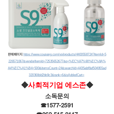
판매페이지
https://www.coupang.com/vp/products/4400558724?itemId=5
226571067&vendorItemId=72535652677&q=%EC%97%90%EC%8A%
A4%EC%A1%B4+500&itemsCount=24&searchId=4435abf8af504955ad
320368dd2bb9c3&rank=6&isAddedCart=
◆
사회적기업 에스존
◆
소독문의
☎1577-2591
☎062-515-8117