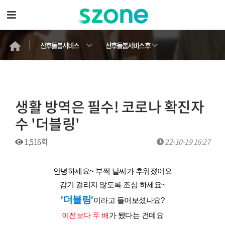
산후돌봄서비스
산후돌봄서비스 후
기
생활 방역은 필수! 코로나 확진자
수 '더블링'
1,516회
22-10-19 16:27
안녕하세요~ 부쩍 날씨가 추워졌어요
감기 걸리지 않도록 조심 하세요~
'더블링'
이라고 들어보셨나요?
이전보다 두 배
가 됐다는 건데요