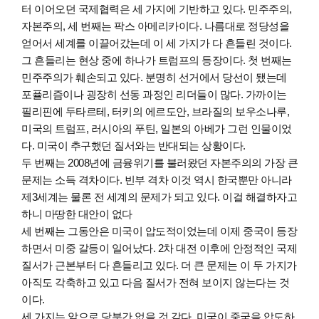
터 이어오던 국제협력은 세 가지에 기반하고 있다. 민주주의,
자본주의, 세 번째는 팍스 아메리카이다. 나름대로 정당성을
얻어서 세계를 이끌어갔는데 이 세 가지가 다 흔들린 것이다.
그 흔들리는 현상 중에 하나가 트럼프의 등장이다. 첫 번째는
민주주의가 훼손되고 있다. 분명히 선거에서 당선이 됐는데
포퓰리즘이나 굉장히 선동 과정인 리더들이 많다. 가까이는
필리핀에 두타르테, 터키의 에르도안, 브라질의 보우소나루,
미국의 트럼프, 러시아의 푸틴, 일본의 아베가 그런 인물이었
다. 미국이 추구했던 질서와는 반대되는 상황이다.
두 번째는 2008년에 금융위기를 불러왔던 자본주의의 가장 큰
문제는 소득 격차이다. 빈부 격차 이것 역시 한국뿐만 아니라
제3세계는 물론 전 세계의 문제가 되고 있다. 이걸 해결하자고
하니 마땅한 대안이 없다
세 번째는 그동안은 미국이 압도적이었는데 이제 중국이 등장
하면서 미중 갈등이 일어났다. 2차 대전 이후에 안정적인 국제
질서가 근본부터 다 흔들리고 있다. 더 큰 문제는 이 두 가지가
아직도 각축하고 있고 다음 질서가 전혀 보이지 않는다는 것
이다.
세 가지는 앞으로 당분간 없을 것 같다. 미국이 중국을 압도하