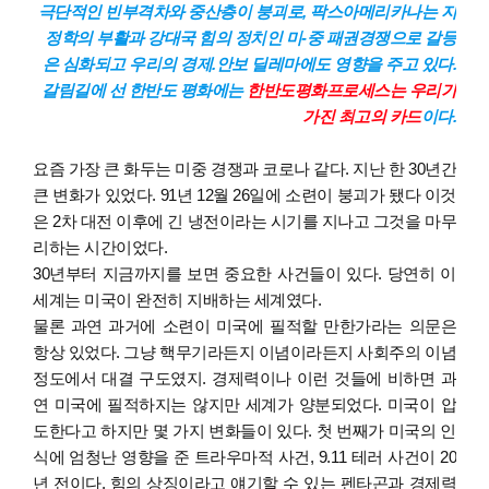
극단적인 빈부격차와 중산층이 붕괴로, 팍스아메리카나는 지
정학의 부활과 강대국 힘의 정치인 미-중 패권경쟁으로 갈등
은 심화되고 우리의 경제.안보 딜레마에도 영향을 주고 있다.
갈림길에 선 한반도 평화에는
한반도평화프로세스는 우리가
가진 최고의 카드
이다.
요즘 가장 큰 화두는 미중 경쟁과 코로나 같다. 지난 한 30년간
큰 변화가 있었다. 91년 12월 26일에 소련이 붕괴가 됐다 이것
은 2차 대전 이후에 긴 냉전이라는 시기를 지나고 그것을 마무
리하는 시간이었다.
30년부터 지금까지를 보면 중요한 사건들이 있다. 당연히 이
세계는 미국이 완전히 지배하는 세계였다.
물론 과연 과거에 소련이 미국에 필적할 만한가라는 의문은
항상 있었다. 그냥 핵무기라든지 이념이라든지 사회주의 이념
정도에서 대결 구도였지. 경제력이나 이런 것들에 비하면 과
연 미국에 필적하지는 않지만 세계가 양분되었다. 미국이 압
도한다고 하지만 몇 가지 변화들이 있다. 첫 번째가 미국의 인
식에 엄청난 영향을 준 트라우마적 사건, 9.11 테러 사건이 20
년 전이다. 힘의 상징이라고 얘기할 수 있는 펜타곤과 경제력