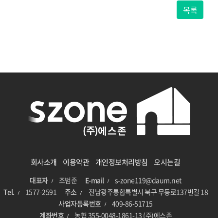
목록
if (!isset($begin_time)) $begin_time = '';
회사소개
이용약관
개인정보처리방침
오시는길
대표자
조범준
E-mail
s-zone119@daum.net
Tel.
1577-2591
주소
전남광주통합특별시 북구 무등로137번길 18
사업자등록번호
409-86-51715
계좌번호
농협 355-0048-1861-13 (주)에스존