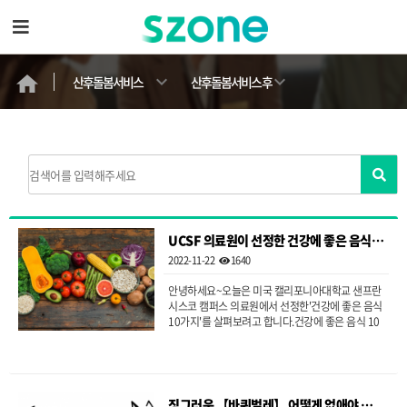
산후돌봄서비스
산후돌봄서비스 후
기
UCSF 의료원이 선정한 건강에 좋은 음식 10
2022-11-22
1640
안녕하세요~오늘은 미국 캘리포니아대학교 샌프란
시스코 캠퍼스 의료원에서 선정한'건강에 좋은 음식
10가지'를 살펴보려고 합니다.​건강에 좋은 음식 10​
① 물물은 음식이라 생각하지 않아 간과하기 쉽지
만, 우리 생활에 물 없이는 살 수 없습니다.하루 물 권
장량은 8~12잔입니다.​② 짙은 녹색 잎채소각종 비
타민과 미네랄, 항산화제로 작용하는 파이토케미컬
이 풍부하게 들어있습니다.브로콜리나 적양배추 같
징그러운 【바퀴벌레】 어떻게 없애야 할까?